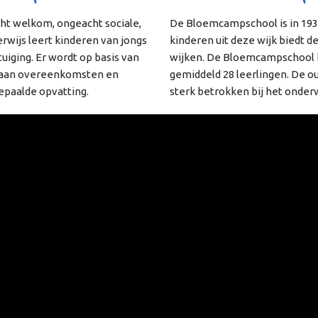
cht welkom, ongeacht sociale,
De Bloemcampschool is in 1931
rwijs leert kinderen van jongs
kinderen uit deze wijk biedt d
uiging. Er wordt op basis van
wijken. De Bloemcampschool he
ed aan overeenkomsten en
gemiddeld 28 leerlingen. De o
epaalde opvatting.
sterk betrokken bij het onderwi