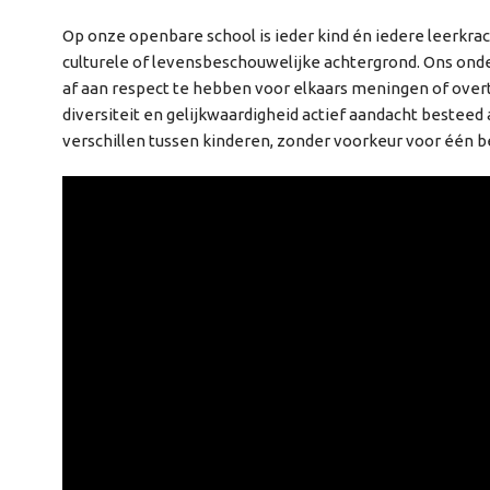
Op onze openbare school is ieder kind én iedere leerkra
culturele of levensbeschouwelijke achtergrond. Ons onde
af aan respect te hebben voor elkaars meningen of overt
diversiteit en gelijkwaardigheid actief aandacht beste
verschillen tussen kinderen, zonder voorkeur voor één b